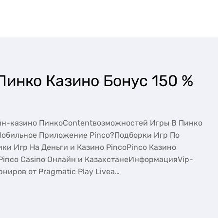
инко Казино Бонус 150 %
айн-казино ПинкоContentвозможностей Игры В Пинко
Мобильное Приложение Pinco?Подборки Игр По
и Игр На Деньги и Казино PincoPinco Казино
Pinco Casino Онлайн и КазахстанеИнформацияVip-
ниров от Pragmatic Play Liveа…