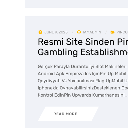
JUNE 9, 2025
IAMADMIN
PINCO
Resmi Site Sinden Pi
Gambling Establishme
Gerçek Parayla Durante Iyi Slot Makineleri
Android Apk Empieza Ios IçinPin Up Mobi
Qeydiyyatı Və Yoxlanılması Flag UpMobil 
Iphone'da OynayabilirsinizDesteklenen Goo
Kontrol EdinPin Upwards Kumarhanesini…
READ MORE