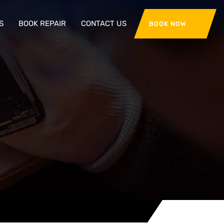
S
BOOK REPAIR
CONTACT US
BOOK NOW