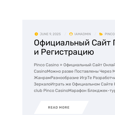
JUNE 9, 2025
IAMADMIN
PINCO
Официальный Сайт П
и Регистрацию
Pinco Casino » Официальный Сайт Онл
CasinoМожно разве Поставлены Через 
ЖанрамРазнообразие ИгрТе Разработчик
ЗеркалоИграть же Официальном Сайте 
club Pinco CasinoМарафон Блэкджек-тур
READ MORE