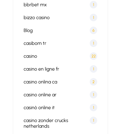
bbrbet mx
1
bizzo casino
1
Blog
6
casibom tr
1
casino
22
casino en ligne fr
1
casino onlina ca
2
casino online ar
1
casinò online it
1
casino zonder crucks
1
netherlands