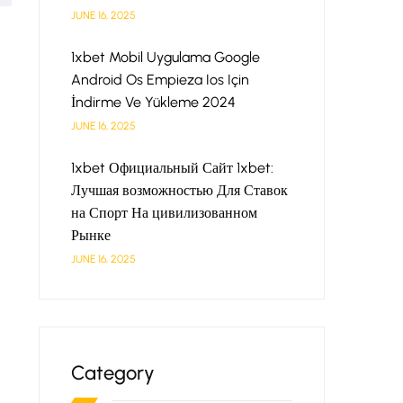
JUNE 16, 2025
1xbet Mobil Uygulama Google
Android Os Empieza Ios Için
İndirme Ve Yükleme 2024
JUNE 16, 2025
1xbet Официальный Сайт 1xbet:
Лучшая возможностью Для Ставок
на Спорт На цивилизованном
Рынке
JUNE 16, 2025
Category